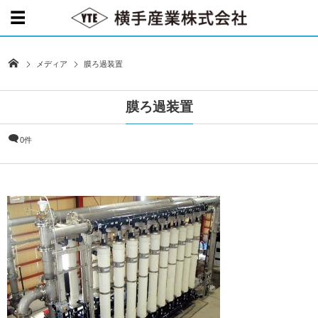
メディア
膜ろ過装置
膜ろ過装置
0件